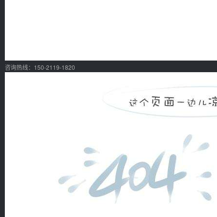
咨询热线：150-2119-1820