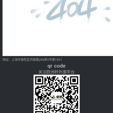
地址：上海市普陀区同普路299弄3号楼1501
qr code
关注欧洲杯外围平台