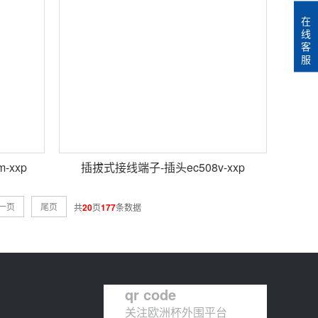
在
线
客
服
-xxp
插拔式接线端子-插头ec508v-xxp
一页
尾页
共
20
页
177
条数据
qr code
关注欧洲杯外围平台