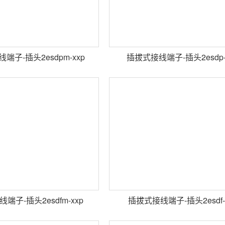
端子-插头2esdpm-xxp
插拔式接线端子-插头2esdp-
端子-插头2esdfm-xxp
插拔式接线端子-插头2esdf-