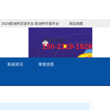
2024欧洲杯买球平台-欧洲杯外围平台
|
网站地图
|
全国咨询热线
150-2119-1820
新闻资讯
荣誉资质