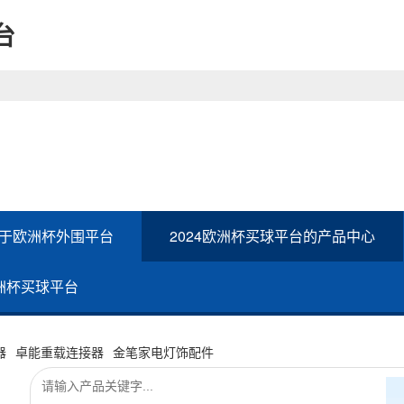
台
于欧洲杯外围平台
2024欧洲杯买球平台的产品中心
欧洲杯买球平台
器
卓能重载连接器
金笔家电灯饰配件