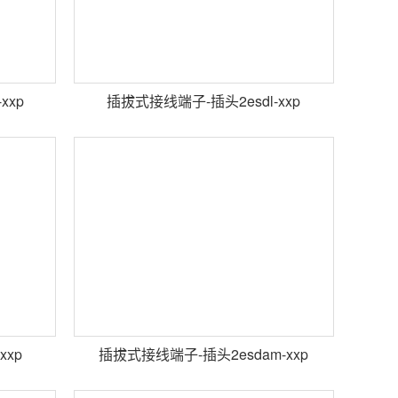
xxp
插拔式接线端子-插头2esdl-xxp
xxp
插拔式接线端子-插头2esdam-xxp