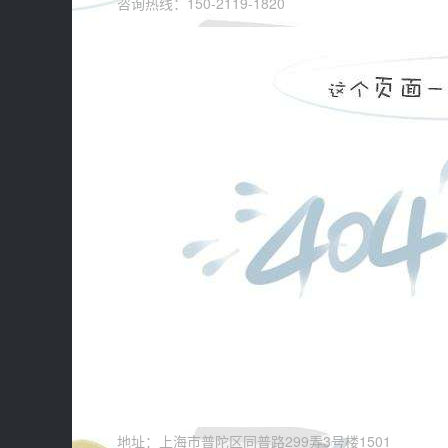
咨询热线：150-2119-1820
地址：上海市普陀区同普路299弄3号楼1501