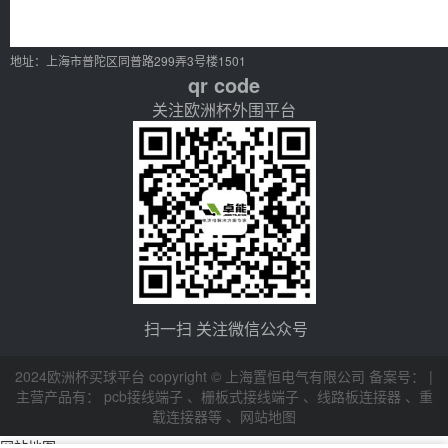
地址：上海市普陀区同普路299弄3号楼1501
qr code
关注欧洲杯外围平台
扫一扫 关注微信公众号
2024欧洲杯买球平台 copyright © 上海置恒电气有限公司 备案号： |
主营产品有：
pcb接线端子
、
栅板式接线端子
、
线路板连接器
、
重
载连接器等
、
网站地图
网站地图