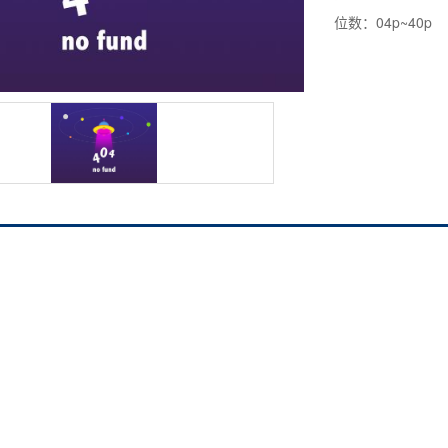
位数：04p~40p