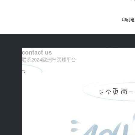
印刷电
contact us
联系2024欧洲杯买球平台