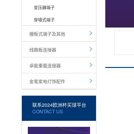
变压器端子
穿墙式端子
栅板式端子及其他
线路板连接器
卓能重载连接器
金笔家电灯饰配件
联系2024欧洲杯买球平台
CONTACT US
全国咨询热线