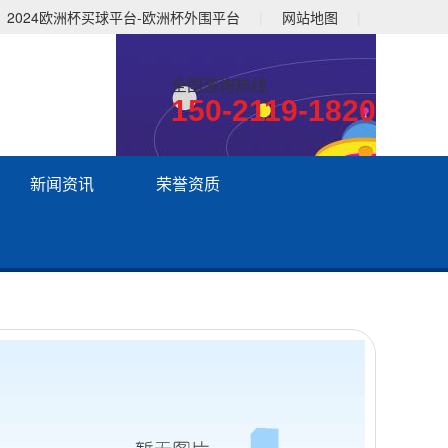
2024欧洲杯买球平台-欧洲杯外围平台
|
网站地图
|
全国咨询热线
150-2119-1820
新闻资讯
荣誉资质