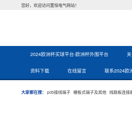
您好，欢迎访问置恒电气网站！
2024欧洲杯买球平台-欧洲杯外围平台
关
资料下载
在线留言
联系2024
大家都在搜：
pcb接线端子
栅板式端子及其他
线路板连接