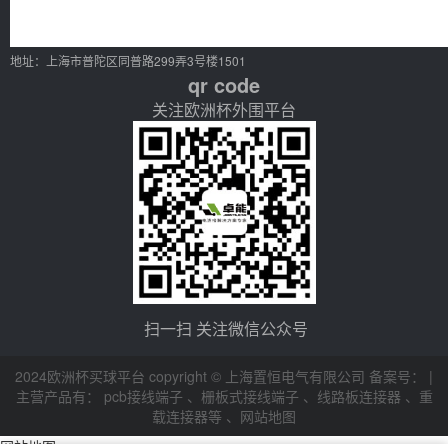
地址：上海市普陀区同普路299弄3号楼1501
qr code
关注欧洲杯外围平台
扫一扫 关注微信公众号
2024欧洲杯买球平台 copyright © 上海置恒电气有限公司 备案号： |
主营产品有：
pcb接线端子
、
栅板式接线端子
、
线路板连接器
、
重
载连接器等
、
网站地图
网站地图