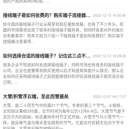
造的产品则采用ul标准。...
接线端子是如何收费的？购买端子连接器注意事项
2022-12-15 16:45:45
如今国内接线端子行业从萌芽到现在蓬勃发展，也有了不少年头。旺
盛的市场需求出现了很多的接线端子服务商，但同时各家对外的报价
也有着差异！而本文就为介绍一下接线端子是如何收费的？购买端子
连接器注意事项...
如何选择合适的接线端子？记住这三点不踩坑
2022-12-13 16:28:26
很多企业不知道如何去选择接线端子，同样市场也有很多的接线端子
公司，企业也是要等到购买使用以后才知道具体是什么情况，那么企
业如何在采购接线端子之前就能够很好的评估该接线端子是否适合自
己呢。...
大雪|积雪浮云端，至此而雪盛矣
2022-12-07 09:17:37
大雪，是二十四节气中的第21个节气，冬季的第三个节气。斗指癸，
太阳到达黄经255度，交节时间为每年公历12月6-8日。大雪节气是干
支历子月的起始，标志着仲冬时节正式开始。大雪节气与小雪节气一
样，是反映气温与降水变化趋势的节气，它是古代农耕文化对于节令
的反映。大雪是反映气候特征的一......