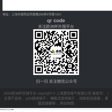
地址：上海市普陀区同普路299弄3号楼1501
qr code
关注欧洲杯外围平台
扫一扫 关注微信公众号
2024欧洲杯买球平台 copyright © 上海置恒电气有限公司 备案号： |
主营产品有：
pcb接线端子
、
栅板式接线端子
、
线路板连接器
、
重
载连接器等
、
网站地图
网站地图