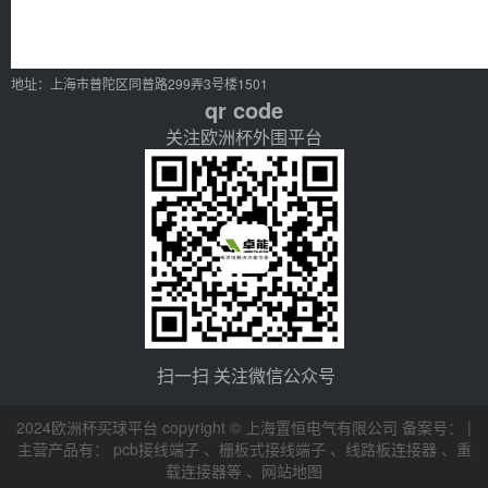
地址：上海市普陀区同普路299弄3号楼1501
qr code
关注欧洲杯外围平台
扫一扫 关注微信公众号
2024欧洲杯买球平台 copyright © 上海置恒电气有限公司 备案号： |
主营产品有：
pcb接线端子
、
栅板式接线端子
、
线路板连接器
、
重
载连接器等
、
网站地图