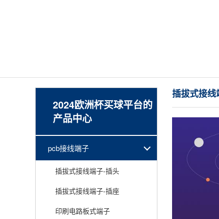
插拔式接线
2024欧洲杯买球平台的
产品中心
pcb接线端子
插拔式接线端子-插头
插拔式接线端子-插座
印刷电路板式端子