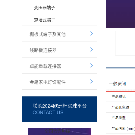
变压器端子
穿墙式端子
栅板式端子及其他
线路板连接器
卓能重载连接器
金笔家电灯饰配件
联系2024欧洲杯买球平台
CONTACT US
全国咨询热线