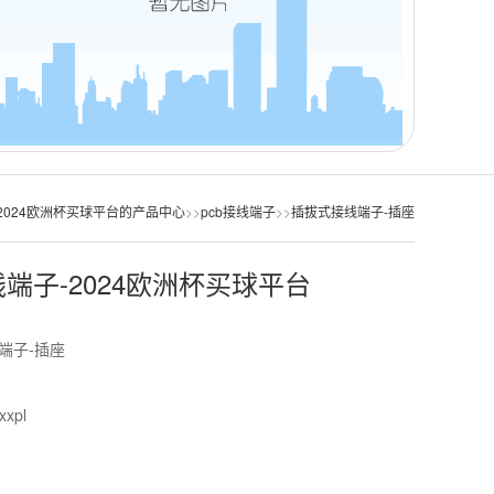
2024欧洲杯买球平台的产品中心
>>
pcb接线端子
>>
插拔式接线端子-插座
端子-2024欧洲杯买球平台
端子-插座
xpl