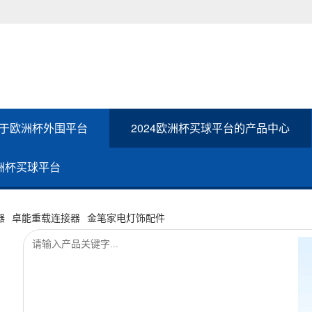
于欧洲杯外围平台
2024欧洲杯买球平台的产品中心
欧洲杯买球平台
器
卓能重载连接器
金笔家电灯饰配件