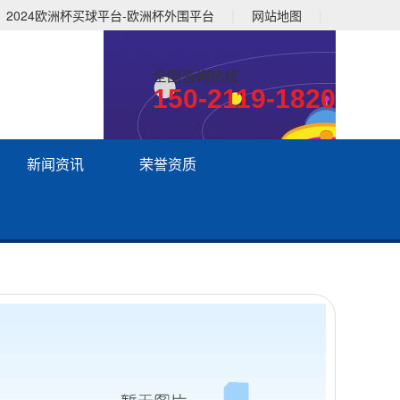
2024欧洲杯买球平台-欧洲杯外围平台
|
网站地图
|
全国咨询热线
150-2119-1820
新闻资讯
荣誉资质