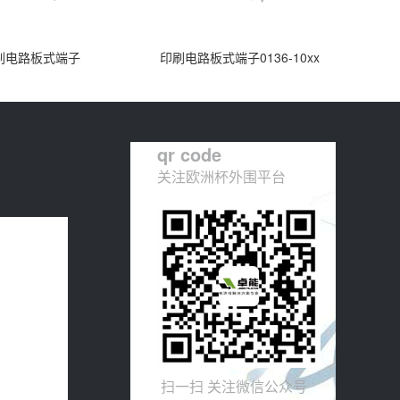
刷电路板式端子
印刷电路板式端子0136-10xx
qr code
关注欧洲杯外围平台
扫一扫 关注微信公众号