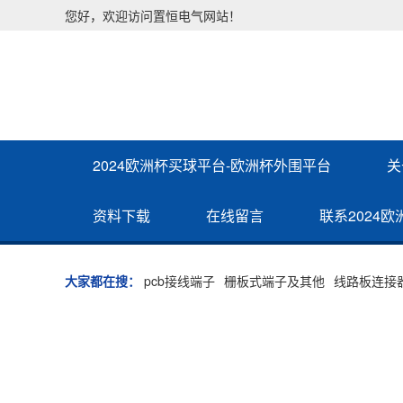
您好，欢迎访问置恒电气网站！
2024欧洲杯买球平台-欧洲杯外围平台
关
资料下载
在线留言
联系2024
大家都在搜：
pcb接线端子
栅板式端子及其他
线路板连接