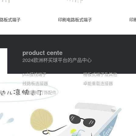
路板式端子
印刷电路板式端子
印
product cente
2024欧洲杯买球平台的产品中心
pcb接线端子
栅板式端子及其他
线路板连接器
卓能重载连接器
金笔家电灯饰配件