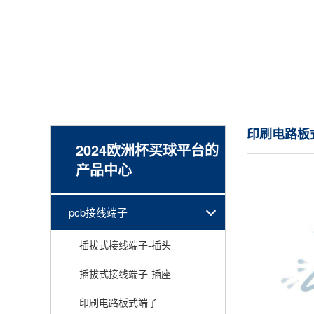
印刷电路板
2024欧洲杯买球平台的
产品中心
pcb接线端子
插拔式接线端子-插头
插拔式接线端子-插座
印刷电路板式端子