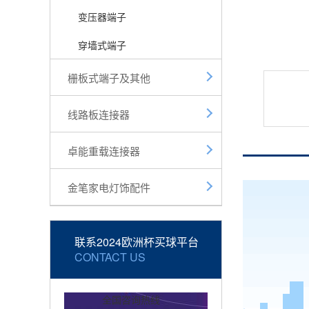
变压器端子
穿墙式端子
栅板式端子及其他
线路板连接器
卓能重载连接器
金笔家电灯饰配件
联系2024欧洲杯买球平台
CONTACT US
全国咨询热线