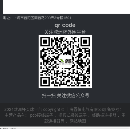
地址：上海市普陀区同普路299弄3号楼1501
qr code
关注欧洲杯外围平台
扫一扫 关注微信公众号
2024欧洲杯买球平台 copyright © 上海置恒电气有限公司 备案号： |
主营产品有：
pcb接线端子
、
栅板式接线端子
、
线路板连接器
、
重
载连接器等
、
网站地图
网站地图