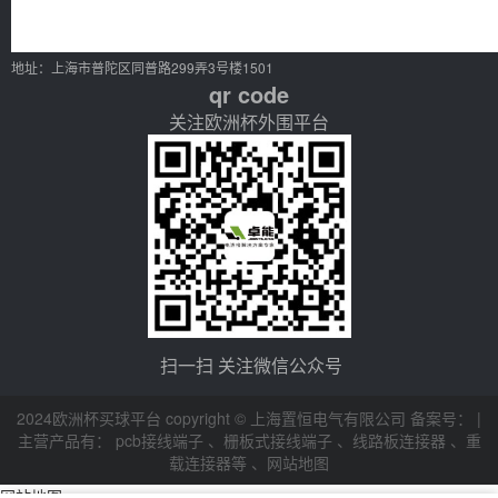
地址：上海市普陀区同普路299弄3号楼1501
qr code
关注欧洲杯外围平台
扫一扫 关注微信公众号
2024欧洲杯买球平台 copyright © 上海置恒电气有限公司 备案号： |
主营产品有：
pcb接线端子
、
栅板式接线端子
、
线路板连接器
、
重
载连接器等
、
网站地图
网站地图