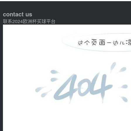
contact us
联系2024欧洲杯买球平台