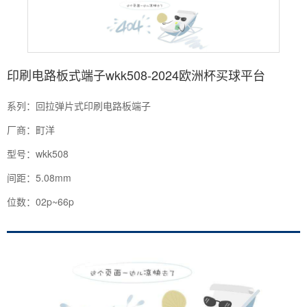
印刷电路板式端子wkk508-2024欧洲杯买球平台
系列：回拉弹片式印刷电路板端子
厂商：町洋
型号：wkk508
间距：5.08mm
位数：02p~66p