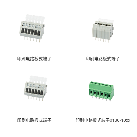
印刷电路板式端子
印刷电路板式端子
印刷电路板式端子
印刷电路板式端子0136-10xx