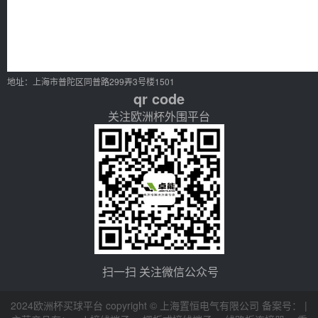
地址：上海市普陀区同普路299弄3号楼1501
qr code
关注欧洲杯外围平台
扫一扫 关注微信公众号
2024欧洲杯买球平台 copyright © 上海置恒电气有限公司 备案号： |