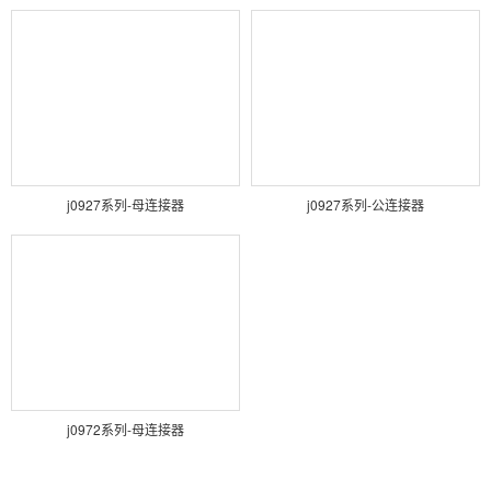
j0927系列-母连接器
j0927系列-公连接器
j0972系列-母连接器