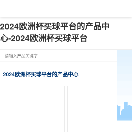
2024欧洲杯买球平台的产品中
心-2024欧洲杯买球平台
2024欧洲杯买球平台的产品中心