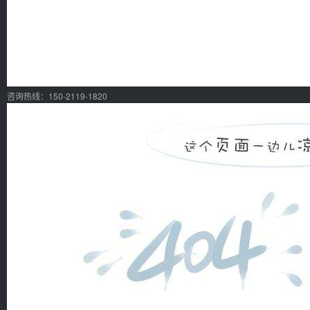
咨询热线：150-2119-1820