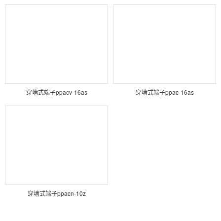
穿墙式端子ppacv-16as
穿墙式端子ppac-16as
穿墙式端子ppacn-10z