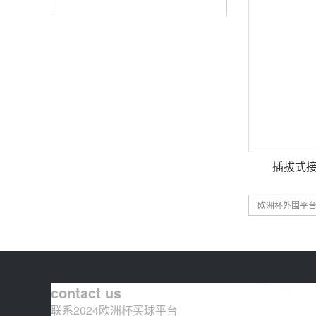
插拔式接线
欧洲杯外围平
contact us
联系2024欧洲杯买球平台