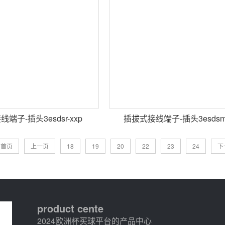
端子-插头3esdsr-xxp
插拔式接线端子-插头3esdsm-
台首页
上一页
18
19
20
22
23
24
下
product cente
2024欧洲杯买球平台的产品中心