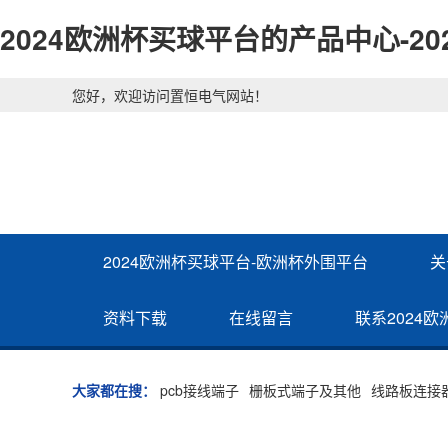
2024欧洲杯买球平台的产品中心-2
您好，欢迎访问置恒电气网站！
2024欧洲杯买球平台-欧洲杯外围平台
关
资料下载
在线留言
联系2024
大家都在搜：
pcb接线端子
栅板式端子及其他
线路板连接