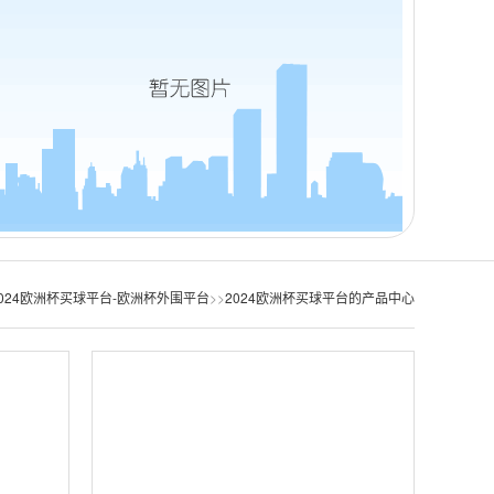
2024欧洲杯买球平台-欧洲杯外围平台
>>
2024欧洲杯买球平台的产品中心