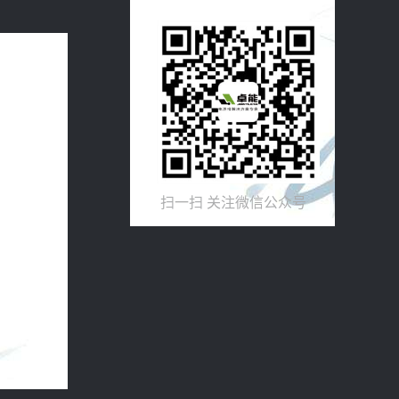
扫一扫 关注微信公众号