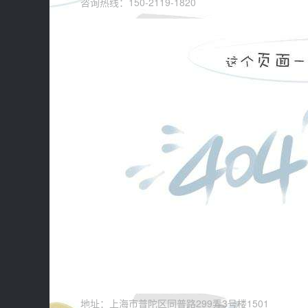
咨询热线：150-2119-1820
地址：上海市普陀区同普路299弄3号楼1501