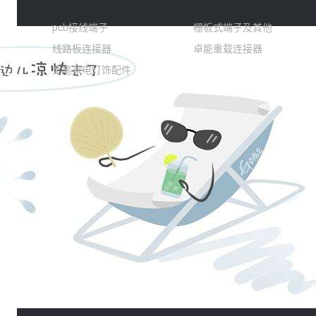
pcb接线端子
栅板式端子及其他
线路板连接器
卓能重载连接器
金笔家电灯饰配件