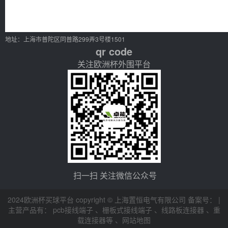
地址：上海市普陀区同普路299弄3号楼1501
qr code
关注欧洲杯外围平台
扫一扫 关注微信公众号
2024欧洲杯买球平台 copyright © 上海置恒电气有限公司 备案号： |
主营产品有：
pcb接线端子
、
栅板式接线端子
、
线路板连接器
、
重
载连接器等
、
网站地图