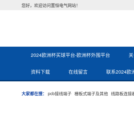
您好，欢迎访问置恒电气网站！
2024欧洲杯买球平台-欧洲杯外围平台
关
资料下载
在线留言
联系2024
大家都在搜：
pcb接线端子
栅板式端子及其他
线路板连接