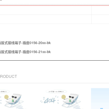
拔式接线端子-插座0156-20xx-bk
拔式接线端子-插座0156-21xx-bk
 PRODUCT