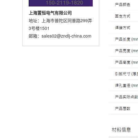
150-2119-1820
上海置恒电气有限公司
地址：上海市普陀区同普路299弄
3号楼1501
邮箱：
sales02@zndlj-china.com