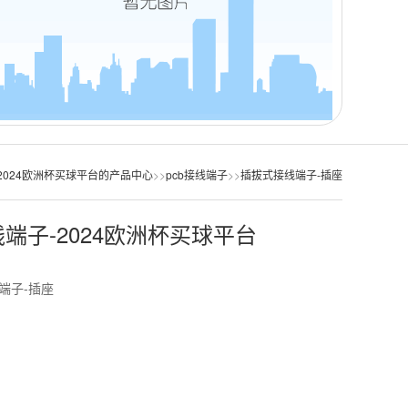
2024欧洲杯买球平台的产品中心
>>
pcb接线端子
>>
插拔式接线端子-插座
端子-2024欧洲杯买球平台
端子-插座