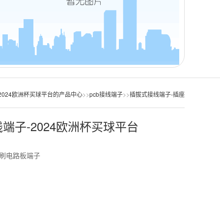
2024欧洲杯买球平台的产品中心
>>
pcb接线端子
>>
插拔式接线端子-插座
端子-2024欧洲杯买球平台
刷电路板端子