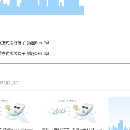
插拔式接线端子-插座5eh-2pl
插拔式接线端子-插座5eh-3pl
 PRODUCT
座ech116r-xxp
插拔式接线端子-插座ech116l-xxp