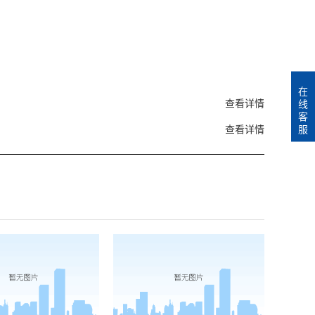
在
查看详情
线
客
服
查看详情