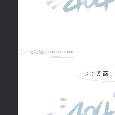
咨询热线：150-2119-1820