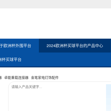
于欧洲杯外围平台
2024欧洲杯买球平台的产品中心
欧洲杯买球平台
器
卓能重载连接器
金笔家电灯饰配件