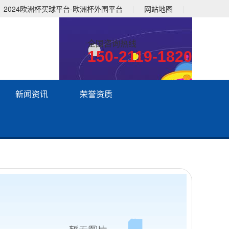
2024欧洲杯买球平台-欧洲杯外围平台
|
网站地图
|
全国咨询热线
150-2119-1820
新闻资讯
荣誉资质