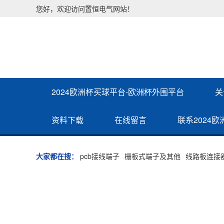
您好，欢迎访问置恒电气网站！
2024欧洲杯买球平台-欧洲杯外围平台
关
资料下载
在线留言
联系2024
大家都在搜：
pcb接线端子
栅板式端子及其他
线路板连接