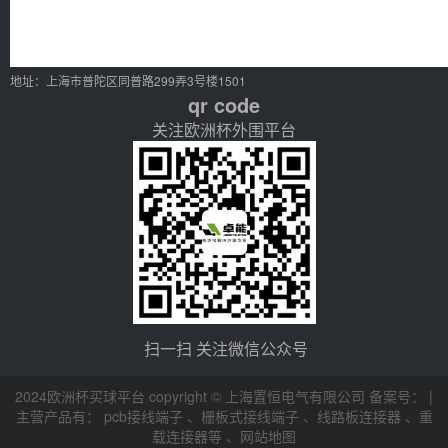
地址：上海市普陀区同普路299弄3号楼1501
qr code
关注欧洲杯外围平台
扫一扫 关注微信公众号
2024欧洲杯买球平台 copyright © 上海置恒电气有限公司 备案号： |
主营产品有：
pcb接线端子
、
栅板式接线端子
、
线路板连接器
、
重
载连接器等
、
网站地图