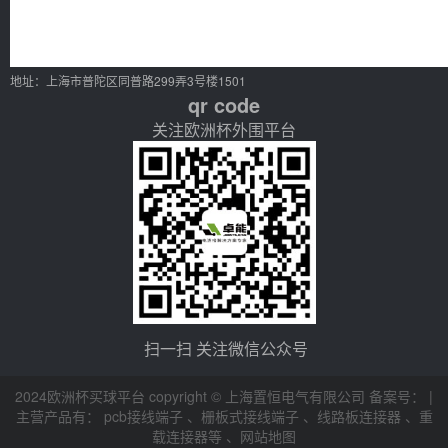
地址：上海市普陀区同普路299弄3号楼1501
qr code
关注欧洲杯外围平台
扫一扫 关注微信公众号
2024欧洲杯买球平台 copyright © 上海置恒电气有限公司 备案号： |
主营产品有：
pcb接线端子
、
栅板式接线端子
、
线路板连接器
、
重
载连接器等
、
网站地图