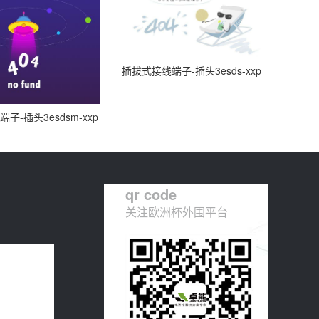
插拔式接线端子-插头3esds-xxp
子-插头3esdsm-xxp
qr code
关注欧洲杯外围平台