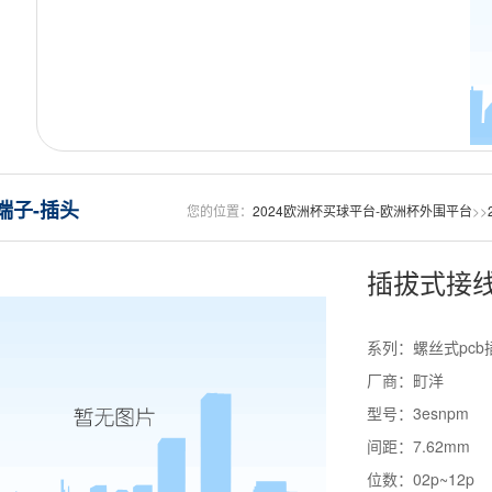
端子-插头
您的位置：
2024欧洲杯买球平台-欧洲杯外围平台
>>
插拔式接线
系列：螺丝式pcb
厂商：町洋
型号：3esnpm
间距：7.62mm
位数：02p~12p