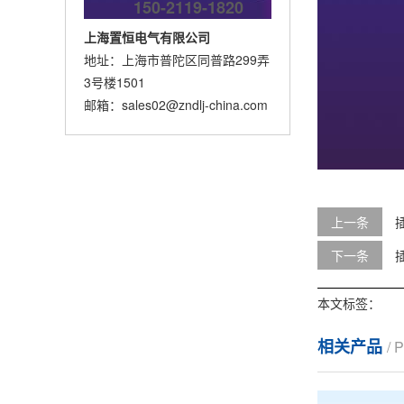
150-2119-1820
上海置恒电气有限公司
地址：上海市普陀区同普路299弄
3号楼1501
邮箱：
sales02@zndlj-china.com
上一条
插
下一条
本文标签：
相关产品
/