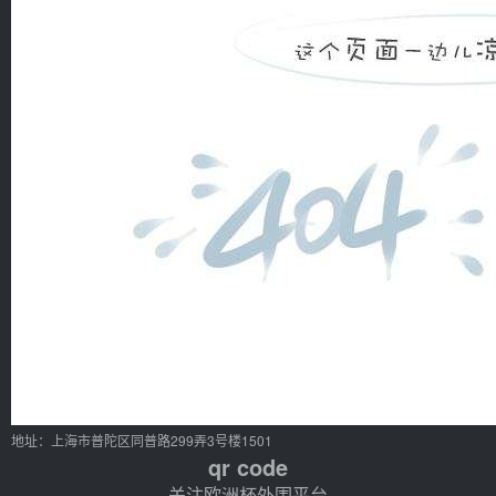
地址：上海市普陀区同普路299弄3号楼1501
qr code
关注欧洲杯外围平台