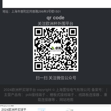
地址：上海市普陀区同普路299弄3号楼1501
qr code
关注欧洲杯外围平台
扫一扫 关注微信公众号
2024欧洲杯买球平台 copyright © 上海置恒电气有限公司 备案号： |
主营产品有：
pcb接线端子
、
栅板式接线端子
、
线路板连接器
、
重
载连接器等
、
网站地图
网站地图
2024欧洲杯买球平