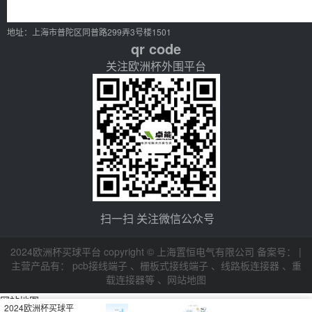
地址：上海市普陀区同普路299弄3号楼1501
qr code
关注欧洲杯外围平台
扫一扫 关注微信公众号
2024欧洲杯买球平台 copyright © 上海置恒电气有限公司 备案号： |
主营产品有：
pcb接线端子
、
栅板式接线端子
、
线路板连接器
、
重
载连接器等
、
网站地图
网站地图
2024欧洲杯买球平