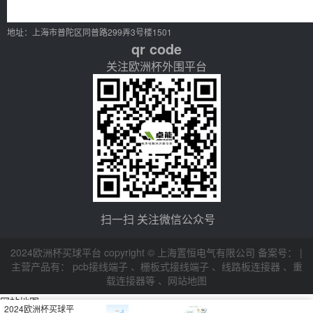
地址：上海市普陀区同普路299弄3号楼1501
qr code
关注欧洲杯外围平台
扫一扫 关注微信公众号
2024欧洲杯买球平台 copyright © 上海置恒电气有限公司 备案号： |
主营产品有：
pcb接线端子
、
栅板式接线端子
、
线路板连接器
、
重
载连接器等
、
网站地图
网站地图
2024欧洲杯买球平