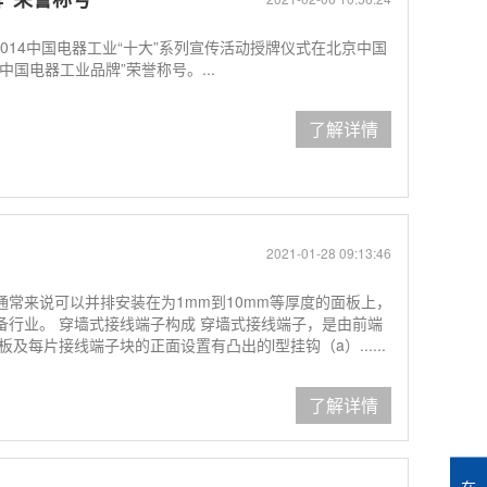
2014中国电器工业“十大”系列宣传活动授牌仪式在北京中国
国电器工业品牌”荣誉称号。...
了解详情
2021-01-28 09:13:46
常来说可以并排安装在为1mm到10mm等厚度的面板上，
行业。 穿墙式接线端子构成 穿墙式接线端子，是由前端
每片接线端子块的正面设置有凸出的l型挂钩（a）......
了解详情
在