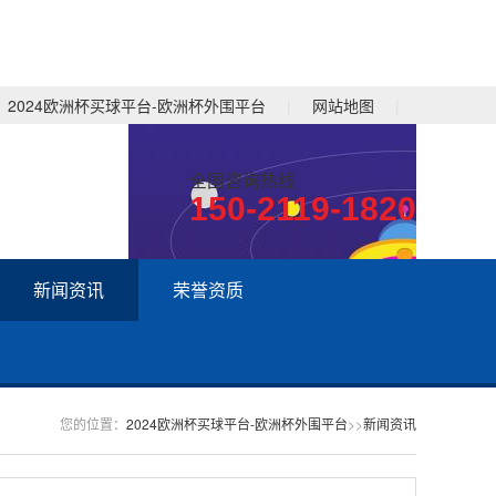
2024欧洲杯买球平台-欧洲杯外围平台
|
网站地图
|
全国咨询热线
150-2119-1820
新闻资讯
荣誉资质
您的位置：
2024欧洲杯买球平台-欧洲杯外围平台
>>
新闻资讯