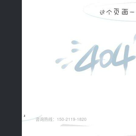
咨询热线：150-2119-1820