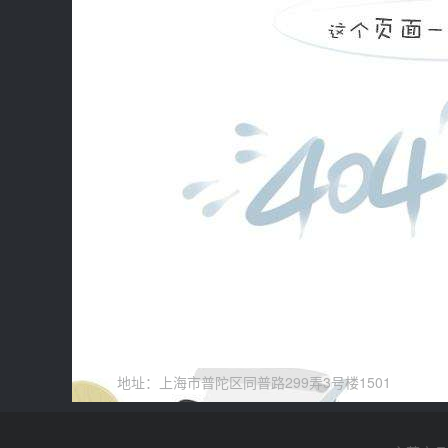
地址：上海市普陀区同普路299弄3号楼1501