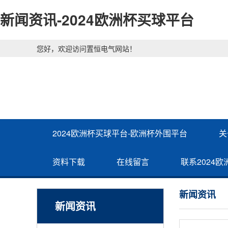
新闻资讯-2024欧洲杯买球平台
您好，欢迎访问置恒电气网站！
2024欧洲杯买球平台-欧洲杯外围平台
关
资料下载
在线留言
联系2024
新闻资讯
新闻资讯