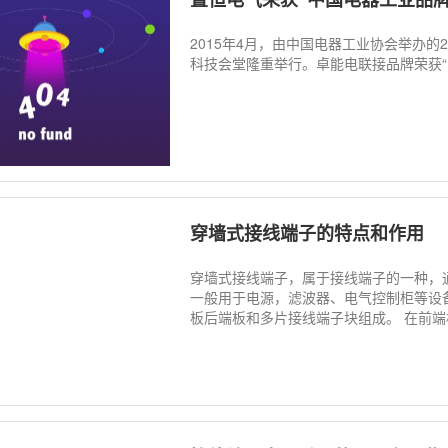
2015年4月，由中国电器工业协会举办的
科技会堂隆重举行。卓能电联接品牌荣获“中
穿墙式接线端子的特点和作用
穿墙式接线端子，属于接线端子的一种，通
一般用于电源，滤波器、电气控制柜等设备
板后端板和多片接线端子块组成。 在前端板及