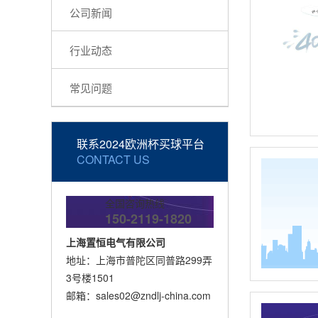
公司新闻
行业动态
常见问题
联系2024欧洲杯买球平台
CONTACT US
全国咨询热线
150-2119-1820
上海置恒电气有限公司
地址：上海市普陀区同普路299弄
3号楼1501
邮箱：
sales02@zndlj-china.com