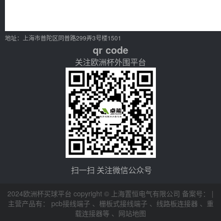
地址：上海市普陀区同普路299弄3号楼1501
qr code
关注欧洲杯外围平台
扫一扫 关注微信公众号
2024欧洲杯买球平台 copyright © 上海置恒电气有限公司 备案号： |
主营产品有：
pcb接线端子
、
栅板式接线端子
、
线路板连接器
、
重
载连接器等
、
网站地图