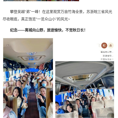
攀登吴越“弟”一峰！在这里观赏万亩竹海全景，苏浙皖三省风光
尽收眼底，真正饱览“一览众山小”的风光~
纪念——离城向山野，旅途愉快，不觉秋日长！