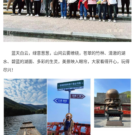
蓝天白云，绿意葱葱，山间云雾缭绕，苍翠的竹林、清澈的湖
水、碧蓝的湖面、多彩的生灵，美景映入眼帘，大家看得开心，玩得
尽兴！