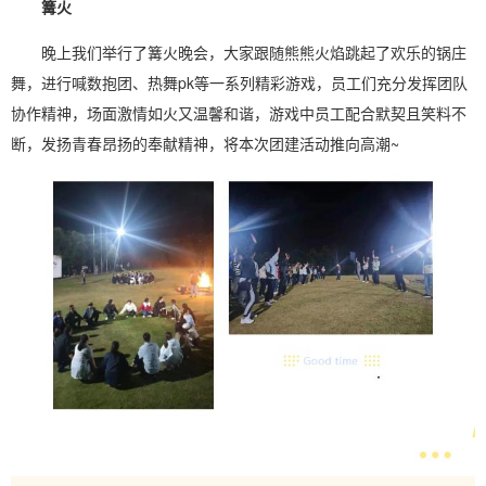
篝火
晚上我们举行了篝火晚会，大家跟随熊熊火焰跳起了欢乐的锅庄
舞，进行喊数抱团、热舞pk等一系列精彩游戏，员工们充分发挥团队
协作精神，场面激情如火又温馨和谐，游戏中员工配合默契且笑料不
断，发扬青春昂扬的奉献精神，将本次团建活动推向高潮~