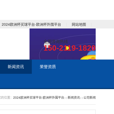
2024欧洲杯买球平台-欧洲杯外围平台
|
网站地图
|
全国咨询热线
150-2119-1820
新闻资讯
荣誉资质
您的位置：
2024欧洲杯买球平台-欧洲杯外围平台
>>
新闻资讯
>>
公司新闻