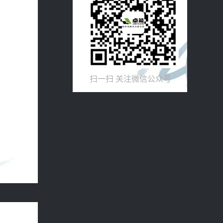
扫一扫 关注微信公众号