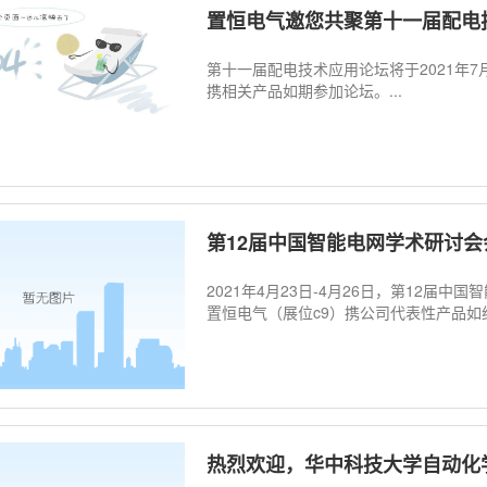
置恒电气邀您共聚第十一届配电
第十一届配电技术应用论坛将于2021年
携相关产品如期参加论坛。...
第12届中国智能电网学术研讨
2021年4月23日-4月26日，第12
置恒电气（展位c9）携公司代表性产品如约
热烈欢迎，华中科技大学自动化