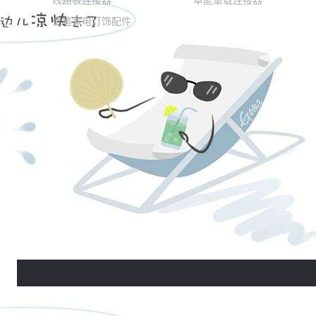
金笔家电灯饰配件