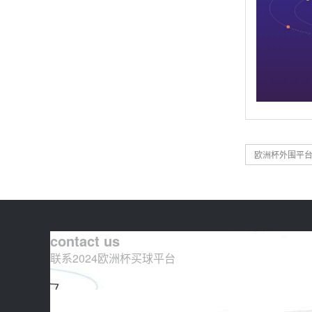
欧洲杯外围平
contact us
联系2024欧洲杯买球平台